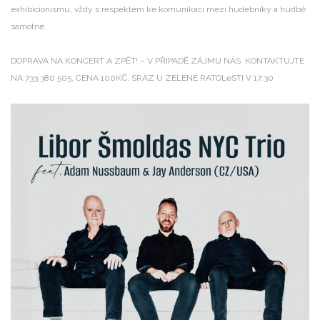
exhibicionismu, vždy s respektem ke komunikaci mezi hudebníky a hudbě
samotné.
DOPRAVA NA KONCERT A ZPĚT! – V PŘÍPADĚ ZÁJMU NÁS KONTAKTUJTE
NA 733 380 505, CENA 100KČ, SRAZ U ZELENÉ RATOLeSTI V 17:30