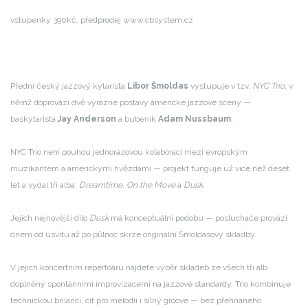
vstupenky 390kč, předprodej www.cbsystem.cz
Přední český jazzový kytarista
Libor Šmoldas
vystupuje v tzv.
NYC Trio
, v
němž doprovází dvě výrazné postavy americké jazzové scény —
baskytarista
Jay Anderson
a bubeník
Adam Nussbaum
.
NYC Trio není pouhou jednorázovou kolaborací mezi evropským
muzikantem a americkými hvězdami — projekt funguje už více než deset
let a vydal tři alba:
Dreamtime
,
On the Move
a
Dusk
.
Jejich nejnovější dílo
Dusk
má konceptuální podobu — posluchače provází
dnem od úsvitu až po půlnoc skrze originální Šmoldasovy skladby.
V jejich koncertním repertoáru najdete výběr skladeb ze všech tří alb
doplněný spontánními improvizacemi na jazzové standardy. Trio kombinuje
technickou brilanci, cit pro melodii i silný groove — bez přehnaného